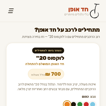
חד אופן
☰
בלי גלגלים מיותרים
מתחילים לרכב על חד אופן?
רוב הרוכבים מתחילים עם ה־לוקסוס 20" — וזו בחירה מצוינת.
הנמכר ביותר למתחילים
לוקסוס 20"
חד האופן המושלם להתחלה
₪
700
כולל משלוח
איכות מעולה, יציב ונוח ללימוד. הגלגל בגודל 20״ מתאים לרוב
הרוכבים המתחילים, עם מבחר צבעים רחב ואחריות יצרן מלאה.
צבע:
כתום