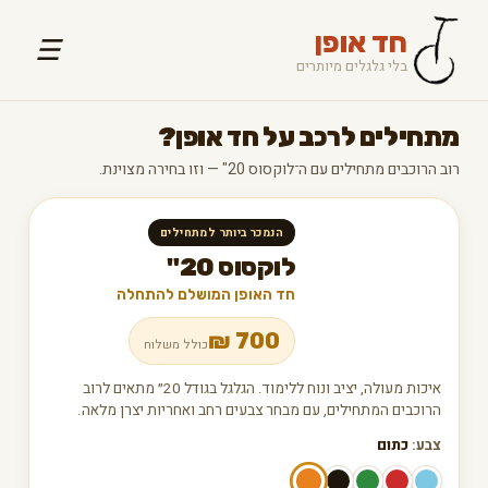
חד אופן
☰
בלי גלגלים מיותרים
מתחילים לרכב על חד אופן?
רוב הרוכבים מתחילים עם ה־לוקסוס 20" — וזו בחירה מצוינת.
הנמכר ביותר למתחילים
לוקסוס 20"
חד האופן המושלם להתחלה
₪
700
כולל משלוח
איכות מעולה, יציב ונוח ללימוד. הגלגל בגודל 20״ מתאים לרוב
הרוכבים המתחילים, עם מבחר צבעים רחב ואחריות יצרן מלאה.
צבע:
כתום