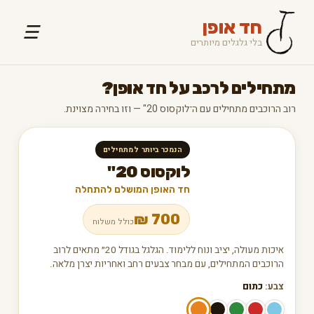
חד אופן
☰
בלי גלגלים מיותרים
מתחילים לרכב על חד אופן?
רוב הרוכבים מתחילים עם ה־לוקסוס 20" — וזו בחירה מצוינת.
הנמכר ביותר למתחילים
לוקסוס 20"
חד האופן המושלם להתחלה
₪
700
כולל משלוח
איכות מעולה, יציב ונוח ללימוד. הגלגל בגודל 20״ מתאים לרוב
הרוכבים המתחילים, עם מבחר צבעים רחב ואחריות יצרן מלאה.
צבע:
כתום