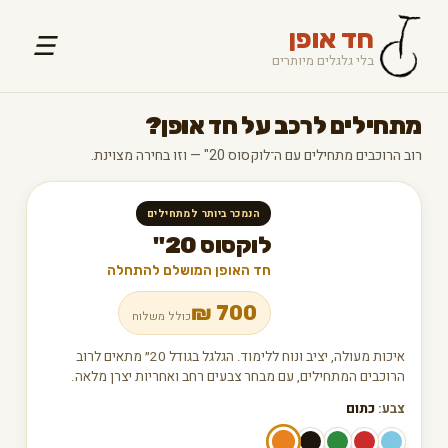
חד אופן
☰
בלי גלגלים מיותרים
מתחילים לרכב על חד אופן?
רוב הרוכבים מתחילים עם ה־לוקסוס 20" — וזו בחירה מצוינת.
הנמכר ביותר למתחילים
לוקסוס 20"
חד האופן המושלם להתחלה
₪
700
כולל משלוח
איכות מעולה, יציב ונוח ללימוד. הגלגל בגודל 20״ מתאים לרוב
הרוכבים המתחילים, עם מבחר צבעים רחב ואחריות יצרן מלאה.
צבע:
כתום