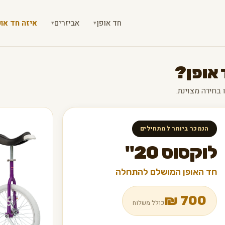
חד אופן
אביזרים
איזה חד אופ
▾
▾
 אופן?
הנמכר ביותר למתחילים
לוקסוס 20"
חד האופן המושלם להתחלה
₪
700
כולל משלוח