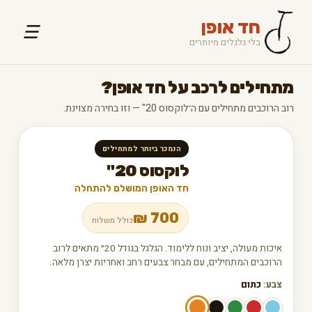
חד אופן
☰
בלי גלגלים מיותרים
מתחילים לרכב על חד אופן?
רוב הרוכבים מתחילים עם ה־לוקסוס 20" — וזו בחירה מצוינת.
הנמכר ביותר למתחילים
לוקסוס 20"
חד האופן המושלם להתחלה
₪
700
כולל משלוח
איכות מעולה, יציב ונוח ללימוד. הגלגל בגודל 20״ מתאים לרוב
הרוכבים המתחילים, עם מבחר צבעים רחב ואחריות יצרן מלאה.
צבע:
כתום