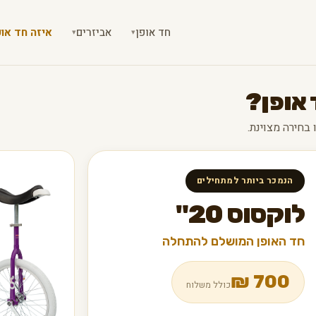
חד אופן
אביזרים
איזה חד אופ
▾
▾
 אופן?
הנמכר ביותר למתחילים
לוקסוס 20"
חד האופן המושלם להתחלה
₪
700
כולל משלוח