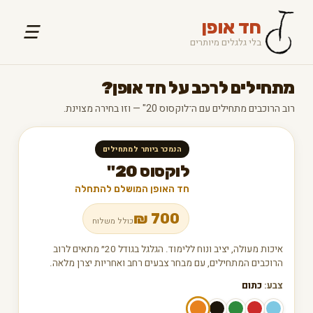
חד אופן
☰
בלי גלגלים מיותרים
מתחילים לרכב על חד אופן?
רוב הרוכבים מתחילים עם ה־לוקסוס 20" — וזו בחירה מצוינת.
הנמכר ביותר למתחילים
לוקסוס 20"
חד האופן המושלם להתחלה
₪
700
כולל משלוח
איכות מעולה, יציב ונוח ללימוד. הגלגל בגודל 20״ מתאים לרוב
הרוכבים המתחילים, עם מבחר צבעים רחב ואחריות יצרן מלאה.
צבע:
כתום