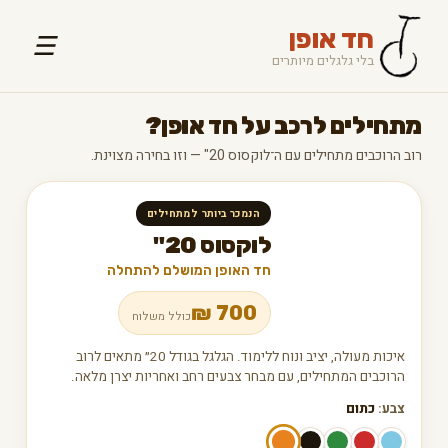
חד אופן
☰
בלי גלגלים מיותרים
מתחילים לרכב על חד אופן?
רוב הרוכבים מתחילים עם ה־לוקסוס 20" — וזו בחירה מצוינת.
הנמכר ביותר למתחילים
לוקסוס 20"
חד האופן המושלם להתחלה
₪
700
כולל משלוח
איכות מעולה, יציב ונוח ללימוד. הגלגל בגודל 20״ מתאים לרוב
הרוכבים המתחילים, עם מבחר צבעים רחב ואחריות יצרן מלאה.
צבע:
כתום