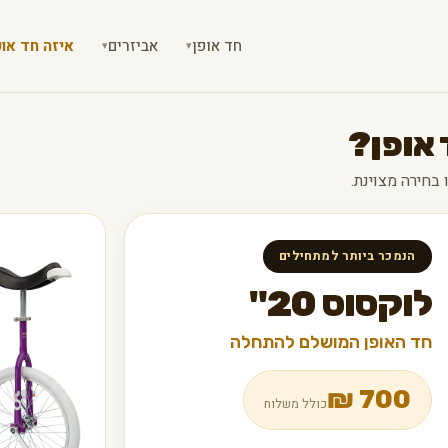
חד אופן
אביזרים
איזה חד אופ
▾
▾
 אופן?
הנמכר ביותר למתחילים
לוקסוס 20"
חד האופן המושלם להתחלה
₪
700
כולל משלוח