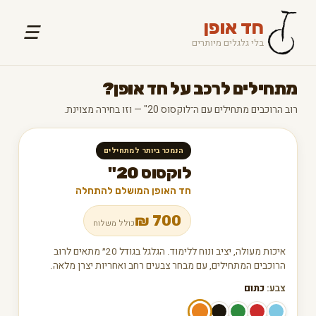
חד אופן
☰
בלי גלגלים מיותרים
מתחילים לרכב על חד אופן?
רוב הרוכבים מתחילים עם ה־לוקסוס 20" — וזו בחירה מצוינת.
הנמכר ביותר למתחילים
לוקסוס 20"
חד האופן המושלם להתחלה
₪
700
כולל משלוח
איכות מעולה, יציב ונוח ללימוד. הגלגל בגודל 20״ מתאים לרוב
הרוכבים המתחילים, עם מבחר צבעים רחב ואחריות יצרן מלאה.
צבע:
כתום