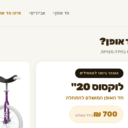
חד אופן
אביזרים
איזה חד אופ
▾
▾
 אופן?
הנמכר ביותר למתחילים
לוקסוס 20"
חד האופן המושלם להתחלה
₪
700
כולל משלוח