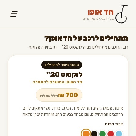
חד אופן
☰
בלי גלגלים מיותרים
מתחילים לרכב על חד אופן?
רוב הרוכבים מתחילים עם ה־לוקסוס 20" — וזו בחירה מצוינת.
הנמכר ביותר למתחילים
לוקסוס 20"
חד האופן המושלם להתחלה
₪
700
כולל משלוח
איכות מעולה, יציב ונוח ללימוד. הגלגל בגודל 20״ מתאים לרוב
הרוכבים המתחילים, עם מבחר צבעים רחב ואחריות יצרן מלאה.
צבע:
כתום