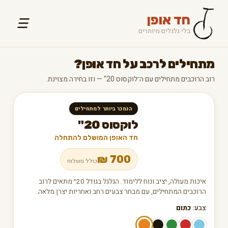
חד אופן
☰
בלי גלגלים מיותרים
מתחילים לרכב על חד אופן?
רוב הרוכבים מתחילים עם ה־לוקסוס 20" — וזו בחירה מצוינת.
הנמכר ביותר למתחילים
לוקסוס 20"
חד האופן המושלם להתחלה
₪
700
כולל משלוח
איכות מעולה, יציב ונוח ללימוד. הגלגל בגודל 20״ מתאים לרוב
הרוכבים המתחילים, עם מבחר צבעים רחב ואחריות יצרן מלאה.
צבע:
כתום