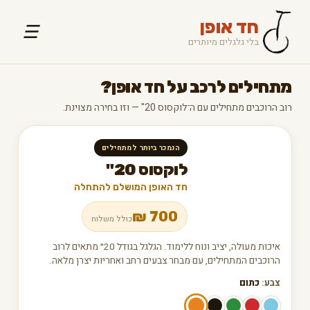
חד אופן
☰
בלי גלגלים מיותרים
מתחילים לרכב על חד אופן?
רוב הרוכבים מתחילים עם ה־לוקסוס 20" — וזו בחירה מצוינת.
הנמכר ביותר למתחילים
לוקסוס 20"
חד האופן המושלם להתחלה
₪
700
כולל משלוח
איכות מעולה, יציב ונוח ללימוד. הגלגל בגודל 20״ מתאים לרוב
הרוכבים המתחילים, עם מבחר צבעים רחב ואחריות יצרן מלאה.
צבע:
כתום