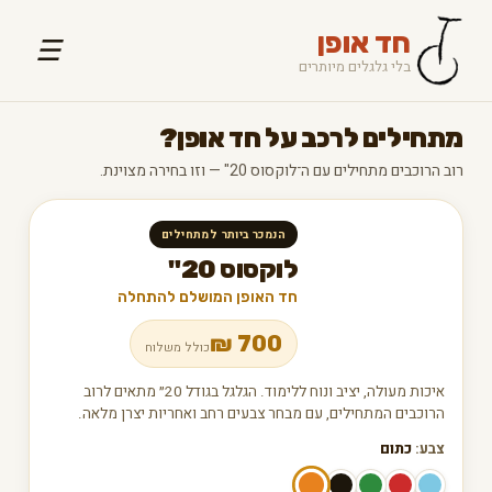
חד אופן
☰
בלי גלגלים מיותרים
מתחילים לרכב על חד אופן?
רוב הרוכבים מתחילים עם ה־לוקסוס 20" — וזו בחירה מצוינת.
הנמכר ביותר למתחילים
לוקסוס 20"
חד האופן המושלם להתחלה
₪
700
כולל משלוח
איכות מעולה, יציב ונוח ללימוד. הגלגל בגודל 20״ מתאים לרוב
הרוכבים המתחילים, עם מבחר צבעים רחב ואחריות יצרן מלאה.
צבע:
כתום