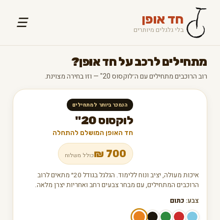
חד אופן
☰
בלי גלגלים מיותרים
מתחילים לרכב על חד אופן?
רוב הרוכבים מתחילים עם ה־לוקסוס 20" — וזו בחירה מצוינת.
הנמכר ביותר למתחילים
לוקסוס 20"
חד האופן המושלם להתחלה
₪
700
כולל משלוח
איכות מעולה, יציב ונוח ללימוד. הגלגל בגודל 20״ מתאים לרוב
הרוכבים המתחילים, עם מבחר צבעים רחב ואחריות יצרן מלאה.
צבע:
כתום