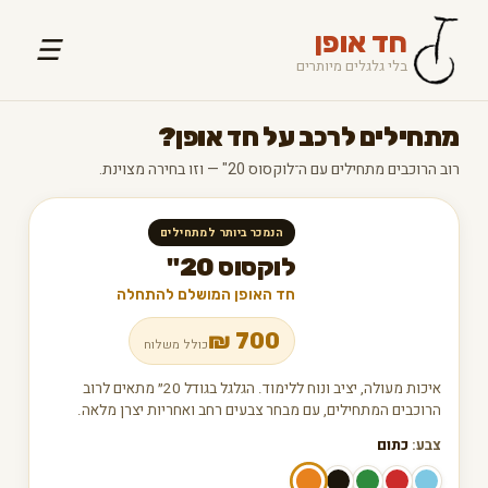
חד אופן
☰
בלי גלגלים מיותרים
מתחילים לרכב על חד אופן?
רוב הרוכבים מתחילים עם ה־לוקסוס 20" — וזו בחירה מצוינת.
הנמכר ביותר למתחילים
לוקסוס 20"
חד האופן המושלם להתחלה
₪
700
כולל משלוח
איכות מעולה, יציב ונוח ללימוד. הגלגל בגודל 20״ מתאים לרוב
הרוכבים המתחילים, עם מבחר צבעים רחב ואחריות יצרן מלאה.
צבע:
כתום