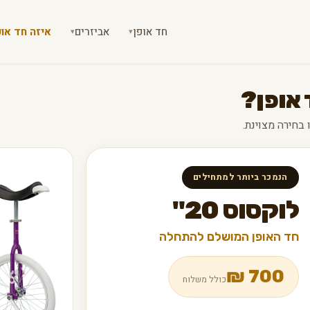
חד אופן
אביזרים
איזה חד אופ
▾
▾
 אופן?
הנמכר ביותר למתחילים
לוקסוס 20"
חד האופן המושלם להתחלה
₪
700
כולל משלוח