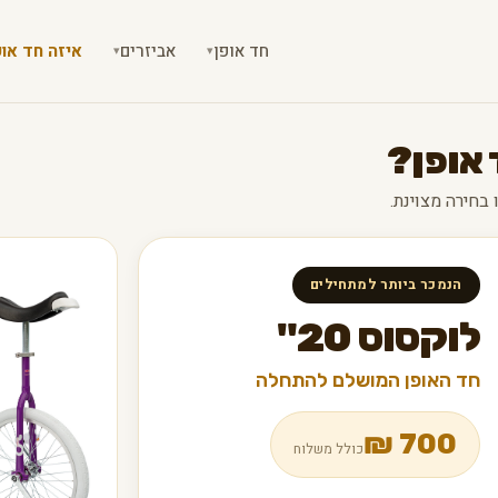
חד אופן
אביזרים
איזה חד אופ
▾
▾
 אופן?
הנמכר ביותר למתחילים
לוקסוס 20"
חד האופן המושלם להתחלה
₪
700
כולל משלוח