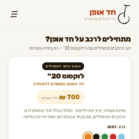
חד אופן
☰
בלי גלגלים מיותרים
מתחילים לרכב על חד אופן?
רוב הרוכבים מתחילים עם ה־לוקסוס 20" — וזו בחירה מצוינת.
הנמכר ביותר למתחילים
לוקסוס 20"
חד האופן המושלם להתחלה
₪
700
כולל משלוח
איכות מעולה, יציב ונוח ללימוד. הגלגל בגודל 20״ מתאים לרוב
הרוכבים המתחילים, עם מבחר צבעים רחב ואחריות יצרן מלאה.
צבע:
כתום