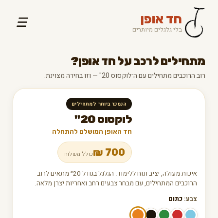
חד אופן
☰
בלי גלגלים מיותרים
מתחילים לרכב על חד אופן?
רוב הרוכבים מתחילים עם ה־לוקסוס 20" — וזו בחירה מצוינת.
הנמכר ביותר למתחילים
לוקסוס 20"
חד האופן המושלם להתחלה
₪
700
כולל משלוח
איכות מעולה, יציב ונוח ללימוד. הגלגל בגודל 20״ מתאים לרוב
הרוכבים המתחילים, עם מבחר צבעים רחב ואחריות יצרן מלאה.
צבע:
כתום