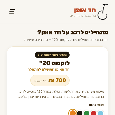
חד אופן
☰
בלי גלגלים מיותרים
מתחילים לרכב על חד אופן?
רוב הרוכבים מתחילים עם ה־לוקסוס 20" — וזו בחירה מצוינת.
הנמכר ביותר למתחילים
לוקסוס 20"
חד האופן המושלם להתחלה
₪
700
כולל משלוח
איכות מעולה, יציב ונוח ללימוד. הגלגל בגודל 20״ מתאים לרוב
הרוכבים המתחילים, עם מבחר צבעים רחב ואחריות יצרן מלאה.
צבע:
כתום