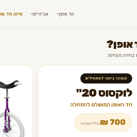
חד אופן
אביזרים
איזה חד אופ
▾
▾
 אופן?
הנמכר ביותר למתחילים
לוקסוס 20"
חד האופן המושלם להתחלה
₪
700
כולל משלוח