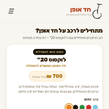
חד אופן
☰
בלי גלגלים מיותרים
מתחילים לרכב על חד אופן?
רוב הרוכבים מתחילים עם ה־לוקסוס 20" — וזו בחירה מצוינת.
הנמכר ביותר למתחילים
לוקסוס 20"
חד האופן המושלם להתחלה
₪
700
כולל משלוח
איכות מעולה, יציב ונוח ללימוד. הגלגל בגודל 20״ מתאים לרוב
הרוכבים המתחילים, עם מבחר צבעים רחב ואחריות יצרן מלאה.
צבע:
כתום