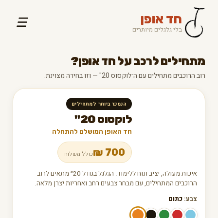
חד אופן
☰
בלי גלגלים מיותרים
מתחילים לרכב על חד אופן?
רוב הרוכבים מתחילים עם ה־לוקסוס 20" — וזו בחירה מצוינת.
הנמכר ביותר למתחילים
לוקסוס 20"
חד האופן המושלם להתחלה
₪
700
כולל משלוח
איכות מעולה, יציב ונוח ללימוד. הגלגל בגודל 20״ מתאים לרוב
הרוכבים המתחילים, עם מבחר צבעים רחב ואחריות יצרן מלאה.
צבע:
כתום