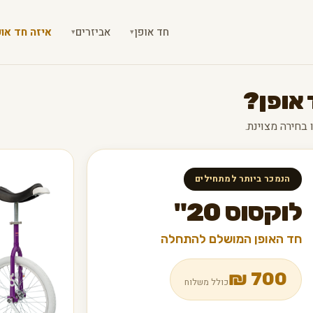
חד אופן
אביזרים
איזה חד אופ
▾
▾
 אופן?
הנמכר ביותר למתחילים
לוקסוס 20"
חד האופן המושלם להתחלה
₪
700
כולל משלוח